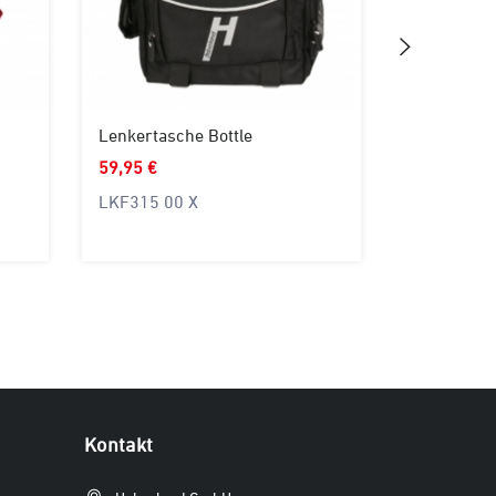
Lenkertasche Bottle
Bike-Rucks
59,95 €
119,95 €
LKF315 00 X
RKS425 7
Kontakt