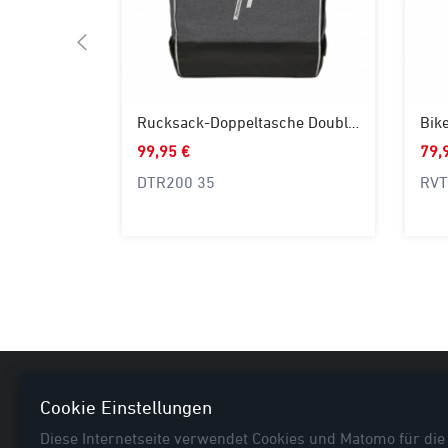
Rucksack-Doppeltasche Double Loader
Bik
99,95 €
79,
DTR200 35
RVT
Nützl
Cookie Einstellungen
Diese Internetseite verwendet Cookies und Matomo für die