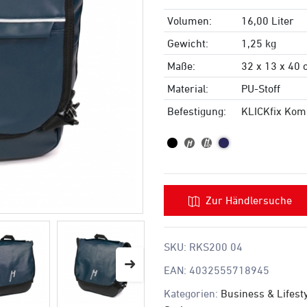
Volumen:
16,00 Liter
Gewicht:
1,25 kg
Maße:
32 x 13 x 40
Material:
PU-Stoff
Befestigung:
KLICKfix Kom
Zur Händlersuche
SKU:
RKS200 04
EAN:
4032555718945
Kategorien:
Business & Lifest