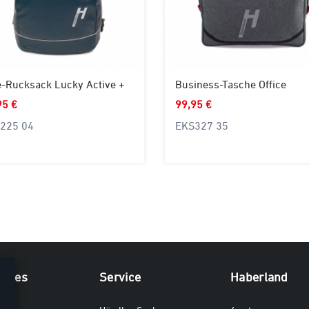
e-Rucksack Lucky Active +
Business-Tasche Office
95 €
99,95 €
225 04
EKS327 35
iches
Service
Haberland