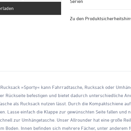
Serien
erladen
Zu den Produktsicherheitshi
ke-Rucksack »Sporty« kann Fahrradtasche, Rucksack oder Umhänget
der Rückseite befestigen und bietet dadurch unterschiedliche A
Tasche als Rucksack nutzen lässt. Durch die Kompaktschiene auf 
. Lasse einfach die Klappe zur gewünschten Seite fallen und nu
schnell zur Umhängetasche. Unser Allrounder hat eine große Re
m Boden. Innen befinden sich mehrere Fächer, unter anderem für