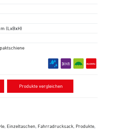
 cm (LxBxH)
paktschiene
Produkte vergleichen
yle
,
Einzeltaschen
,
Fahrradrucksack
,
Produkte
,