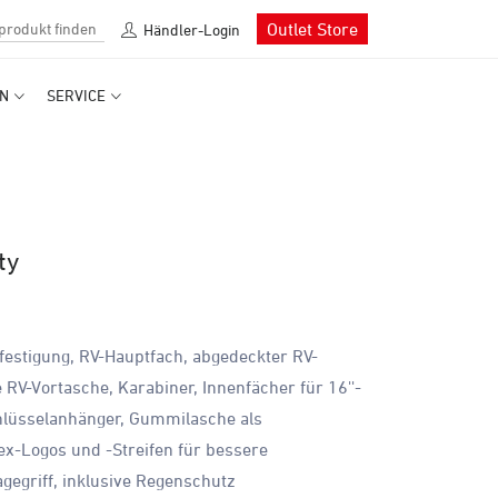
Outlet Store
Händler-Login
N
SERVICE
ty
estigung, RV-Hauptfach, abgedeckter RV-
 RV-Vortasche, Karabiner, Innenfächer für 16''-
chlüsselanhänger, Gummilasche als
lex-Logos und -Streifen für bessere
agegriff, inklusive Regenschutz