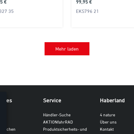
5 €
99,95 €
327 35
EKS796 21
Mehr laden
iches
Service
Haberland
ten
Händler-Suche
4 nature
AKTIONfahrRAD
Über uns
dtaschen
Produktsicherheits- und
Kontakt