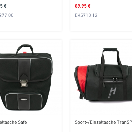
5 €
89,95 €
277 00
EKS710 12
eltasche Safe