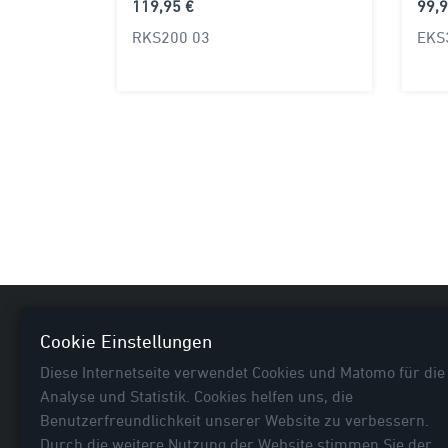
119,95 €
99,9
RKS200 03
EKS
Nützl
Cookie Einstellungen
Diese Internetseite verwendet Cookies und Matomo für die
Neuhei
Analyse und Statistik. Cookies helfen uns, die
E-Bike
Benutzerfreundlichkeit unserer Website zu verbessern.
Fahrra
Durch die weitere Nutzung der Website stimmen Sie der