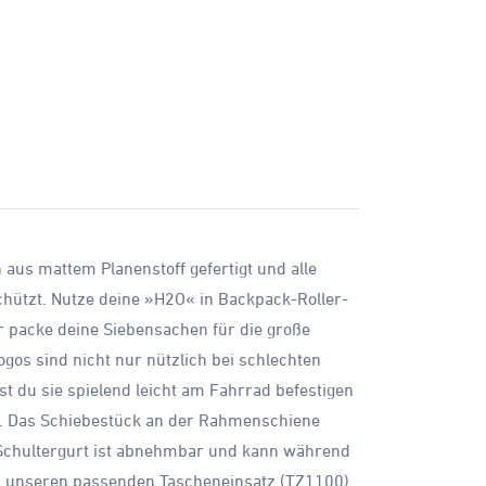
 aus mattem Planenstoff gefertigt und alle
hützt. Nutze deine »H2O« in Backpack-Roller-
er packe deine Siebensachen für die große
gos sind nicht nur nützlich bei schlechten
t du sie spielend leicht am Fahrrad befestigen
in. Das Schiebestück an der Rahmenschiene
r Schultergurt ist abnehmbar und kann während
ir unseren passenden Tascheneinsatz (TZ1100).