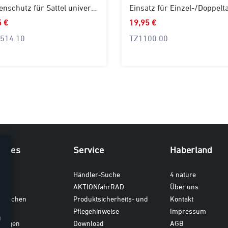
Regenschutz für Sattel universal
5 €
19,95 €
514 10
TZ1100 00
iches
Service
Haberland
ten
Händler-Suche
4 nature
AKTIONfahrRAD
Über uns
dtaschen
Produktsicherheits- und
Kontakt
en
Pflegehinweise
Impressum
n
gungen
Download
AGB