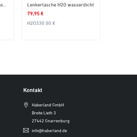
Einsatz für Einzel-/Doppeltaschen
Lenkertasche H2O wasserdicht
79,95 €
H2O330 00 X
Kontakt
Haberland GmbH
Breite Lieth 3
27442 Gnarrenburg
info@haberland.de