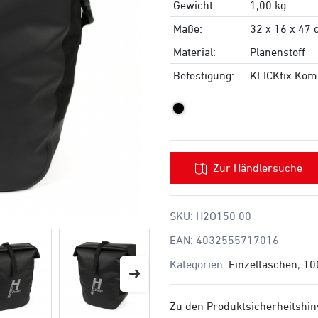
Gewicht:
1,00 kg
Maße:
32 x 16 x 47
Material:
Planenstoff
Befestigung:
KLICKfix Kom
Zur Händlersuche
SKU:
H2O150 00
EAN:
4032555717016
Kategorien:
Einzeltaschen
,
10
Zu den Produktsicherheitshi