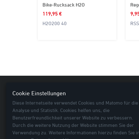
Bike-Rucksack H2O
119,95 €
9,9
H2O200 40
RSS
Nützl
Cookie Einstellungen
Diese Internetseite verwendet Cookies und Matomo für die
Neuhei
Analyse und Statistik. Cookies helfen uns, die
E-Bike
Benutzerfreundlichkeit unserer Website zu verbessern.
Fahrra
Durch die weitere Nutzung der Website stimmen Sie der
Rubrik
Verwendung zu. Weitere Informationen hierzu finden Sie i
... mehr als Fahrradtaschen!
Befesti