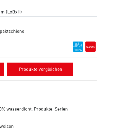
 cm (LxBxH)
paktschiene
Produkte vergleichen
0% wasserdicht
,
Produkte
,
Serien
nweisen