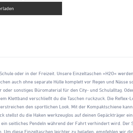
erladen
 Schule oder in der Freizeit. Unsere Einzeltaschen »H2O« werden
chen auch ohne separate Hülle komplett vor Regen und Nässe sc
er oder sonstiges Büromaterial für den City- und Schulalltag. Od
m Klettband verschließt du die Taschen ruckzuck. Die Reflex-Lo
erstreichen den sportlichen Look. Mit der Kompaktschiene kanns
ck stellst du die Haken werkzeuglos auf deinen Gepäckträger e
t ein seitliches Pendeln während der Fahrt verhindert wird. De
n. Um diese Einzeltaschen leichter zu beladen, empfehlen wir d