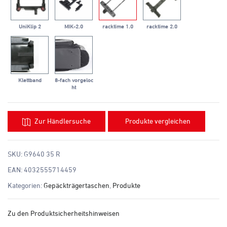
UniKlip 2
MIK-2.0
racktime 1.0
racktime 2.0
Klettband
8-fach vorgeloc
ht
Zur Händlersuche
Produkte vergleichen
SKU:
G9640 35 R
EAN:
4032555714459
Kategorien:
Gepäckträgertaschen
,
Produkte
Zu den Produktsicherheitshinweisen