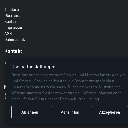
4 nature
Über uns
Kontakt
Impressum
AGB
Datenschutz
Kontakt
Haberland GmbH
Cookie Einstellungen
Breite Lieth 3
Diese Internetseite verwendet Cookies und Matomo für die Analyse
27442 Gnarrenburg
und Statistik. Cookies helfen uns, die Benutzerfreundlichkeit
unserer Website zu verbessern. Durch die weitere Nutzung der
info@haberland.de
Website stimmen Sie der Verwendung zu. Weitere Informationen
+49 4763 94 44 0
hierzu finden Sie in unserer
Datenschutzerklärung
.
Ablehnen
Mehr Infos
Akzeptieren
© 2026 Haberland GmbH