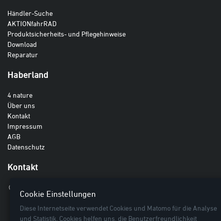
Händler-Suche
AKTIONfahrRAD
Produktsicherheits- und Pflegehinweise
Download
Reparatur
Haberland
4 nature
Über uns
Kontakt
Impressum
AGB
Datenschutz
Kontakt
Haberland GmbH
Cookie Einstellungen
Breite Lieth 3
Diese Internetseite verwendet Cookies und Matomo für die Analyse
27442 Gnarrenburg
und Statistik. Cookies helfen uns, die Benutzerfreundlichkeit