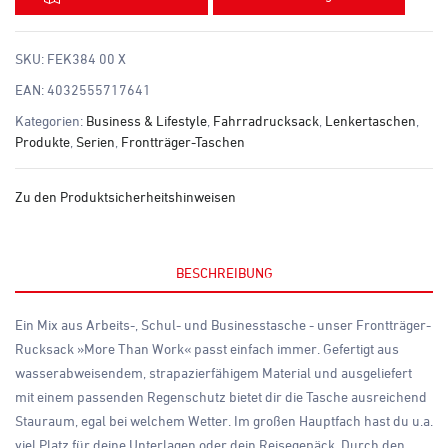
SKU:
FEK384 00 X
EAN:
4032555717641
Kategorien:
Business & Lifestyle
,
Fahrradrucksack
,
Lenkertaschen
,
Produkte
,
Serien
,
Frontträger-Taschen
Zu den Produktsicherheitshinweisen
BESCHREIBUNG
Ein Mix aus Arbeits-, Schul- und Businesstasche - unser Frontträger-
Rucksack »More Than Work« passt einfach immer. Gefertigt aus
wasserabweisendem, strapazierfähigem Material und ausgeliefert
mit einem passenden Regenschutz bietet dir die Tasche ausreichend
Stauraum, egal bei welchem Wetter. Im großen Hauptfach hast du u.a.
viel Platz für deine Unterlagen oder dein Reisegepäck. Durch den