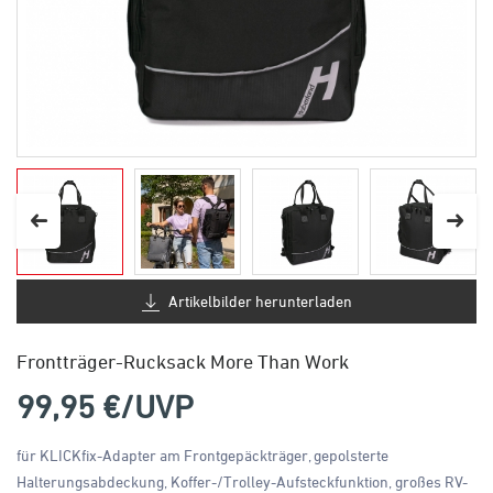
Artikelbilder herunterladen
Frontträger-Rucksack More Than Work
99,95
€/UVP
für KLICKfix-Adapter am Frontgepäckträger, gepolsterte
Halterungsabdeckung, Koffer-/Trolley-Aufsteckfunktion, großes RV-