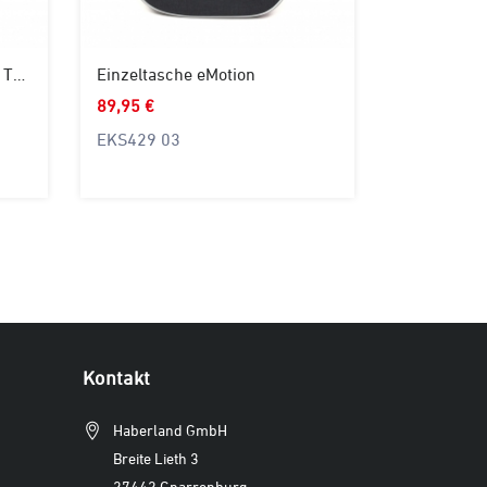
Frontträger-Rucksack More Than Work
Einzeltasche eMotion
89,95 €
EKS429 03
Kontakt
Haberland GmbH
Breite Lieth 3
27442 Gnarrenburg