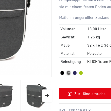
sie mit einem festen Boden aus
Maße im ungerollten Zustan
Volumen:
18,00 Liter
Gewicht:
1,25 kg
Maße:
32 x 16 x 36
Material:
Polyester
Befestigung:
KLICKfix am 
Zur Händlersuche
SKU:
FEK429 03 X