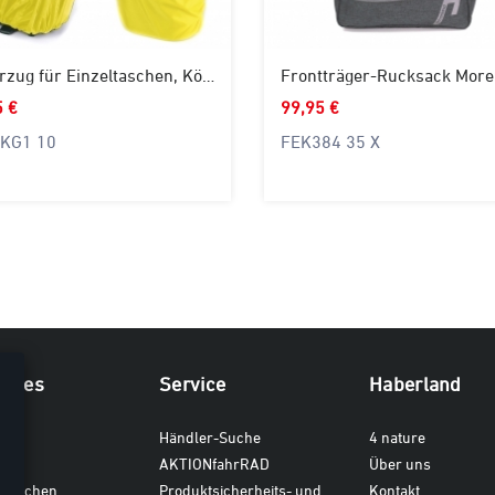
Überzug für Einzeltaschen, Körbe
5 €
99,95 €
KG1 10
FEK384 35 X
iches
Service
Haberland
ten
Händler-Suche
4 nature
AKTIONfahrRAD
Über uns
dtaschen
Produktsicherheits- und
Kontakt