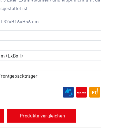
gestattet ist.
d: L32xB16xH56 cm
 cm (LxBxH)
Frontgepäckträger
Produkte vergleichen