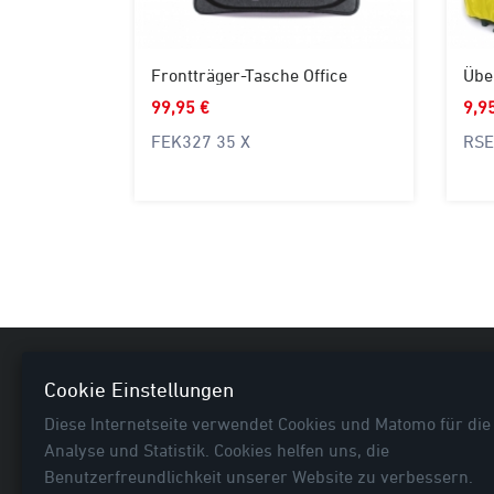
Frontträger-Tasche Office
99,95 €
9,9
FEK327 35 X
RSE
Nützl
Cookie Einstellungen
Diese Internetseite verwendet Cookies und Matomo für die
Neuhei
Analyse und Statistik. Cookies helfen uns, die
E-Bike
Benutzerfreundlichkeit unserer Website zu verbessern.
Fahrra