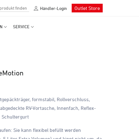
Outlet Store
Händler-Login
N
SERVICE
eMotion
gepäckträger, formstabil, Rollverschluss,
abgedeckte RV-Vortasche, Innenfach, Reflex-
, Schultergurt
ufen: Sie kann flexibel befüllt werden
a. 5 Liter Extra-Volumen) und kippt nicht um, da