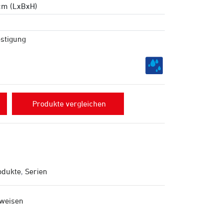
 cm (LxBxH)
stigung
Produkte vergleichen
odukte
,
Serien
nweisen