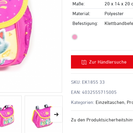
Maße:
20 x 14 x 20
Material:
Polyester
Befestigung:
Klettbandbefe
Zur Händlersuche
SKU:
EK1855 33
EAN:
4032555715005
Kategorien:
Einzeltaschen
,
Pr
Zu den Produktsicherheitshi