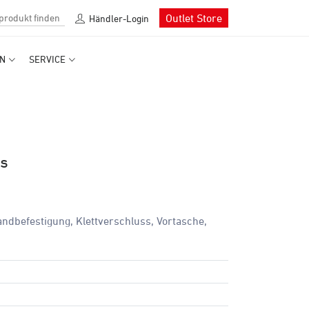
Outlet Store
Händler-Login
N
SERVICE
ts
bandbefestigung, Klettverschluss, Vortasche,