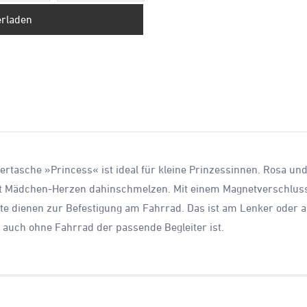
erladen
ndertasche »Princess« ist ideal für kleine Prinzessinnen. Rosa u
sst Mädchen-Herzen dahinschmelzen. Mit einem Magnetverschluss
eite dienen zur Befestigung am Fahrrad. Das ist am Lenker oder 
e auch ohne Fahrrad der passende Begleiter ist.