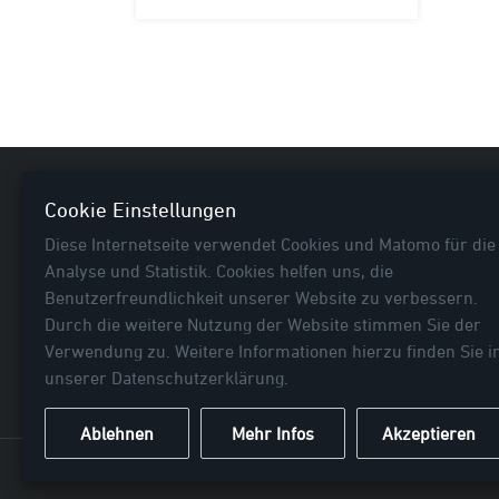
Nützl
Cookie Einstellungen
Diese Internetseite verwendet Cookies und Matomo für die
Neuhei
Analyse und Statistik. Cookies helfen uns, die
E-Bike
Benutzerfreundlichkeit unserer Website zu verbessern.
Fahrra
Durch die weitere Nutzung der Website stimmen Sie der
Rubrik
Verwendung zu. Weitere Informationen hierzu finden Sie i
... mehr als Fahrradtaschen!
Befesti
unserer
Datenschutzerklärung
.
Ablehnen
Mehr Infos
Akzeptieren
© 2026 Haberland GmbH