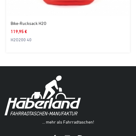
Bike-Rucksack H2O
119,95 €
H2O200 40
... mehr als Fahrradtaschen!