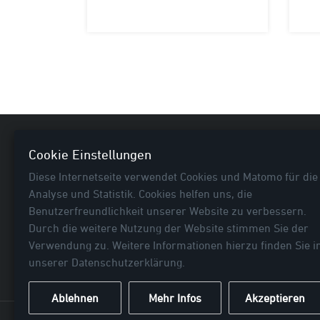
Nützl
Cookie Einstellungen
Diese Internetseite verwendet Cookies und Matomo für die
Neuhei
Analyse und Statistik. Cookies helfen uns, die
E-Bike
Benutzerfreundlichkeit unserer Website zu verbessern.
Fahrra
Durch die weitere Nutzung der Website stimmen Sie der
Rubrik
Verwendung zu. Weitere Informationen hierzu finden Sie i
... mehr als Fahrradtaschen!
Befesti
unserer
Datenschutzerklärung
.
Ablehnen
Mehr Infos
Akzeptieren