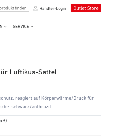
Outlet Store
Händler-Login
N
SERVICE
ür Luftikus-Sattel
nschutz, reagiert auf Körperwärme/Druck für
arbe: schwarz/anthrazit
LxB)