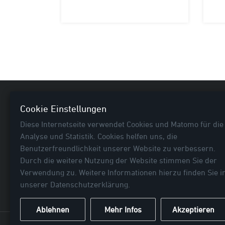
Nützl
Cookie Einstellungen
Diese Internetseite verwendet Cookies und Matomo für die
Neuhei
Analyse und Statistik. Cookies helfen uns, die
E-Bike
Benutzerfreundlichkeit unserer Website zu verbessern.
Fahrra
Durch die weitere Nutzung der Website stimmen Sie der
Rubrik
Verwendung zu. Weitere Informationen hierzu finden Sie i
... mehr als Fahrradtaschen!
Befesti
unserer
Datenschutzerklärung
.
Ablehnen
Mehr Infos
Akzeptieren