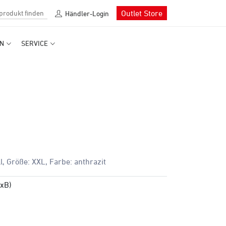
Outlet Store
Händler-Login
N
SERVICE
, Größe: XXL, Farbe: anthrazit
LxB)