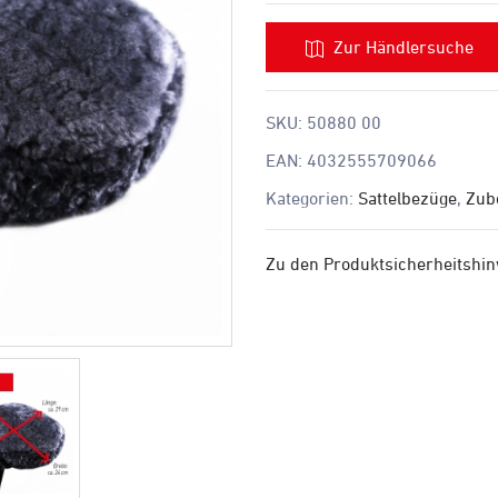
Zur Händlersuche
SKU:
50880 00
EAN:
4032555709066
Kategorien:
Sattelbezüge
,
Zub
Zu den Produktsicherheitshi