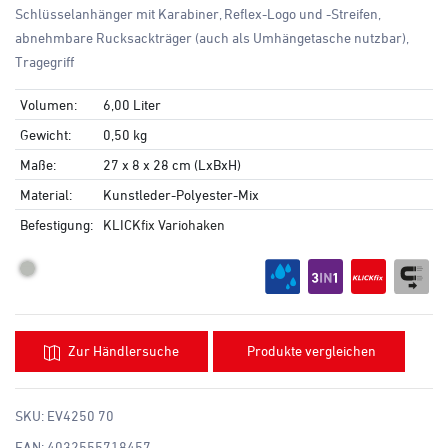
Schlüsselanhänger mit Karabiner, Reflex-Logo und -Streifen,
abnehmbare Rucksackträger (auch als Umhängetasche nutzbar),
Tragegriff
Volumen:
6,00 Liter
Gewicht:
0,50 kg
Maße:
27 x 8 x 28 cm (LxBxH)
Material:
Kunstleder-Polyester-Mix
Befestigung:
KLICKfix Variohaken
Zur Händlersuche
Produkte vergleichen
SKU:
EV4250 70
EAN:
4032555718457