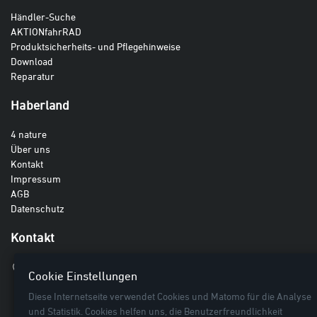
Händler-Suche
AKTIONfahrRAD
Produktsicherheits- und Pflegehinweise
Download
Reparatur
Haberland
4 nature
Über uns
Kontakt
Impressum
AGB
Datenschutz
Kontakt
Haberland GmbH
Cookie Einstellungen
Breite Lieth 3
Diese Internetseite verwendet Cookies und Matomo für die Analyse
27442 Gnarrenburg
und Statistik. Cookies helfen uns, die Benutzerfreundlichkeit