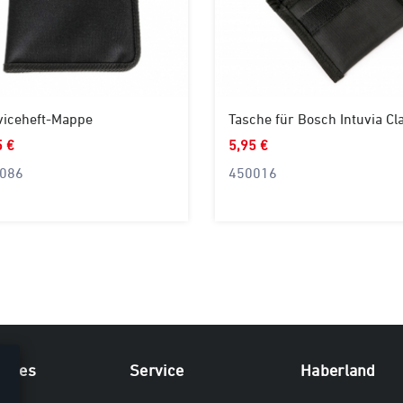
viceheft-Mappe
5 €
5,95 €
086
450016
iches
Service
Haberland