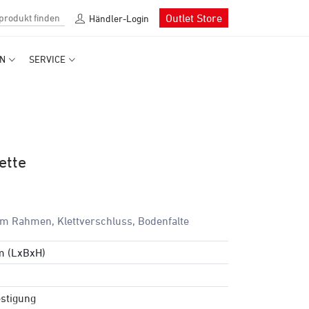
Outlet Store
Händler-Login
N
SERVICE
ette
am Rahmen, Klettverschluss, Bodenfalte
m (LxBxH)
stigung