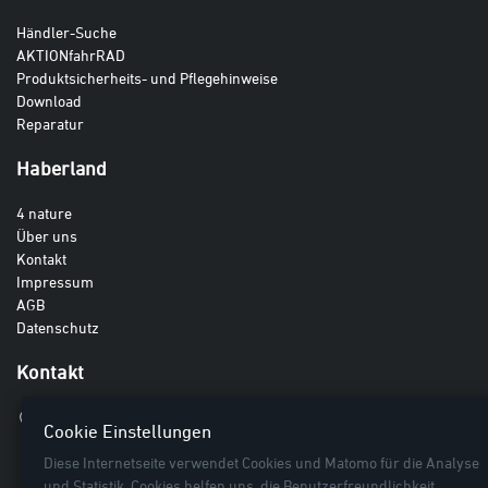
Händler-Suche
AKTIONfahrRAD
Produktsicherheits- und Pflegehinweise
Download
Reparatur
Haberland
4 nature
Über uns
Kontakt
Impressum
AGB
Datenschutz
Kontakt
Haberland GmbH
Cookie Einstellungen
Breite Lieth 3
Diese Internetseite verwendet Cookies und Matomo für die Analyse
27442 Gnarrenburg
und Statistik. Cookies helfen uns, die Benutzerfreundlichkeit