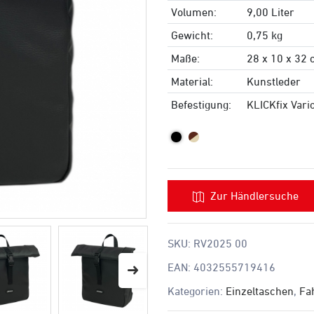
Volumen:
9,00 Liter
Gewicht:
0,75 kg
Maße:
28 x 10 x 32
Material:
Kunstleder
Befestigung:
KLICKfix Vari
Zur Händlersuche
SKU:
RV2025 00
EAN:
4032555719416
Kategorien:
Einzeltaschen
,
Fa