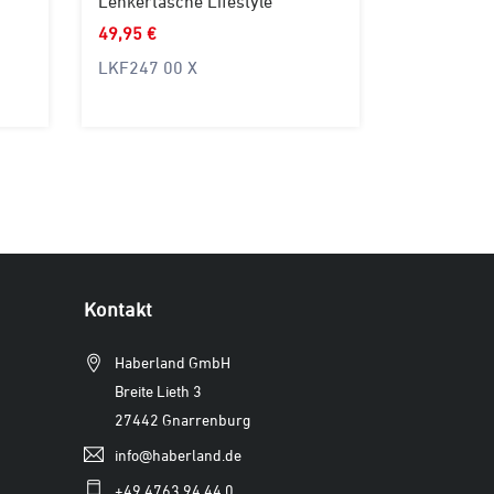
Lenkertasche Lifestyle
Lenkertasc
49,95 €
59,95 €
LKF247 00 X
LKF727 03
Kontakt
Haberland GmbH
Breite Lieth 3
27442 Gnarrenburg
info@haberland.de
+49 4763 94 44 0