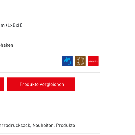
 cm (LxBxH)
ohaken
Produkte vergleichen
hrradrucksack
,
Neuheiten
,
Produkte