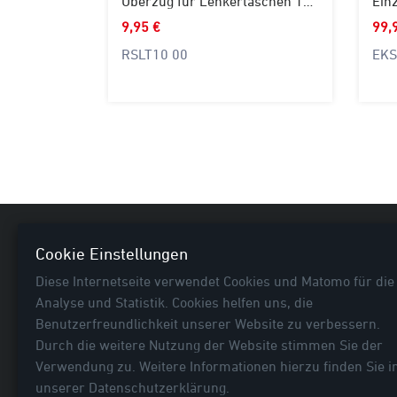
Überzug für Lenkertaschen 10-12L
Einz
9,95 €
99,
RSLT10 00
EKS
Nützl
Cookie Einstellungen
Diese Internetseite verwendet Cookies und Matomo für die
Neuhei
Analyse und Statistik. Cookies helfen uns, die
E-Bike
Benutzerfreundlichkeit unserer Website zu verbessern.
Fahrra
Durch die weitere Nutzung der Website stimmen Sie der
Rubrik
Verwendung zu. Weitere Informationen hierzu finden Sie i
... mehr als Fahrradtaschen!
Befesti
unserer
Datenschutzerklärung
.