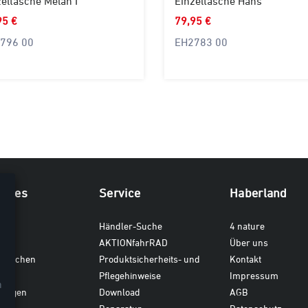
eltasche Melan I
Einzeltasche Hans
95 €
79,95 €
796 00
EH2783 00
iches
Service
Haberland
ten
Händler-Suche
4 nature
AKTIONfahrRAD
Über uns
dtaschen
Produktsicherheits- und
Kontakt
en
Pflegehinweise
Impressum
n
gungen
Download
AGB