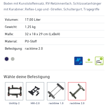
Boden mit Kunststoffeinsatz, RV-Netzinnenfach, Schlüsselanhänger
mit Karabiner, Reflex-Logo und -Streifen, Schultergurt, Tragegriffe
Volumen:
17,00 Liter
Gewicht:
1,25 kg
Maße:
32 x 18 x 29 cm (LxBxH)
Material:
PU-Stoff
Befestigung:
racktime 2.0
Wähle deine Befestigung
UniKlip 2
MIK-2.0
racktime 1.0
racktime 2.0