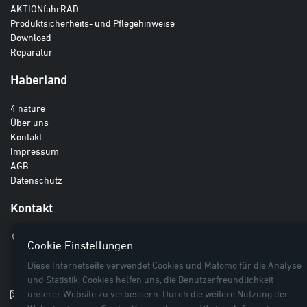
AKTIONfahrRAD
Produktsicherheits- und Pflegehinweise
Download
Reparatur
Haberland
4 nature
Über uns
Kontakt
Impressum
AGB
Datenschutz
Kontakt
Haberland GmbH
Cookie Einstellungen
Breite Lieth 3
Diese Internetseite verwendet Cookies und Matomo für die Analyse
27442 Gnarrenburg
und Statistik. Cookies helfen uns, die Benutzerfreundlichkeit
unserer Website zu verbessern. Durch die weitere Nutzung der
info@haberland.de