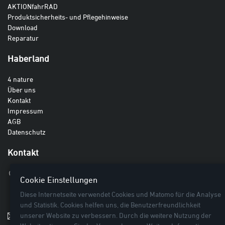
AKTIONfahrRAD
Produktsicherheits- und Pflegehinweise
Download
Reparatur
Haberland
4 nature
Über uns
Kontakt
Impressum
AGB
Datenschutz
Kontakt
Haberland GmbH
Cookie Einstellungen
Breite Lieth 3
Diese Internetseite verwendet Cookies und Matomo für die Analyse
27442 Gnarrenburg
und Statistik. Cookies helfen uns, die Benutzerfreundlichkeit
unserer Website zu verbessern. Durch die weitere Nutzung der
info@haberland.de