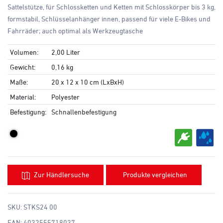
Sattelstütze, für Schlossketten und Ketten mit Schlosskörper bis 3 kg,
formstabil, Schlüsselanhänger innen, passend für viele E-Bikes und
Fahrräder; auch optimal als Werkzeugtasche
Volumen:
2,00 Liter
Gewicht:
0,16 kg
Maße:
20 x 12 x 10 cm (LxBxH)
Material:
Polyester
Befestigung:
Schnallenbefestigung
Zur Händlersuche
Produkte vergleichen
SKU:
STKS24 00
EAN:
4032555718037